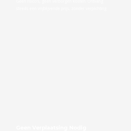
Geen risico’s, geen verborgen kosten. Ontvang
steeds een vrijblijvende prijs, zonder verplichting
Geen Verplaatsing Nodig